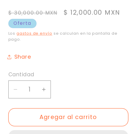
Precio
Precio
$ 12,000.00 MXN
$ 30,000.00 MXN
habitual
de
Oferta
oferta
Los
gastos de envío
se calculan en la pantalla de
pago.
Share
Cantidad
Cantidad
Reducir
Aumentar
cantidad
cantidad
para
para
Agregar al carrito
Tienda
Tienda
de
de
maternidad
maternidad