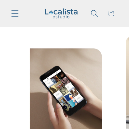
Ir
directamente
Carrito
al contenido
Ir
directamente
a la
información
del producto